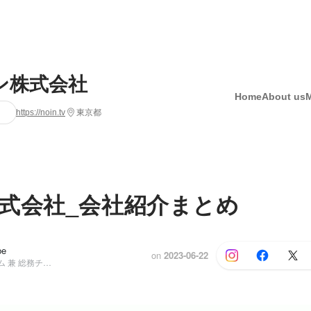
ン株式会社
Home
About us
https://noin.tv
東京都
式会社_会社紹介まとめ
be
on
2023-06-22
管理部 人事チーム 兼 総務チーム 責任者