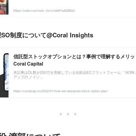
https://note.com/noin_inc/n/nd4f1e428ffa3
制度について@Coral Insights
信託型ストックオプションとは？事例で理解するメリット
Coral Capital
本記事はDL数が250万を突破している化粧品ECプラットフォーム「 NOI
アップの ノイン ...
https://coralcap.co/2022/01/how-we-designed-stock-option-plan/