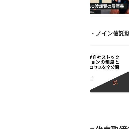
・ノイン信託型SO