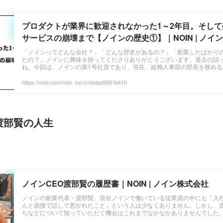
プロダクトが業界に歓迎されなかった1～2年目。そし
サービスの崩壊まで【ノインの歴史①】｜NOIN | ノイ
「ノインってどんな会社？」「どんな歴史があるの？」「創業したばかり
たの？」ノインに興味を持ってくださりありがとうございます。過去の話
ね。今回は、ノインの第1号社員であり、現在、総務人事部の部長を務める土屋
https://note.com/noin_inc/n/nbdad3061b410
渡部賢の人生
ノインCEO渡部賢の履歴書｜NOIN | ノイン株式会社
ノインの創業代表・渡部賢。現在ノインで働いている従業員の中にも「入
んと面接で話して惹かれたこと」という人は少なくありません。しかし、
ちなどについて知っていただく機会はこれまでなかなかありませんでした。 .