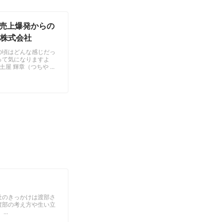
て売上爆発からの
ン株式会社
の頃はどんな感じだっ
って気になりますよ
 輝章（つちや ...
社のきっかけは渡部さ
渡部の考え方や生い立
..