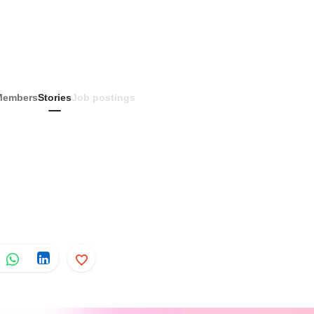
Members
Stories
Job postings