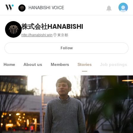
HANABISHI VOICE
株式会社HANABISHI
http://hanabishi.win
東京都
Follow
Home
About us
Members
Stories
Job postings