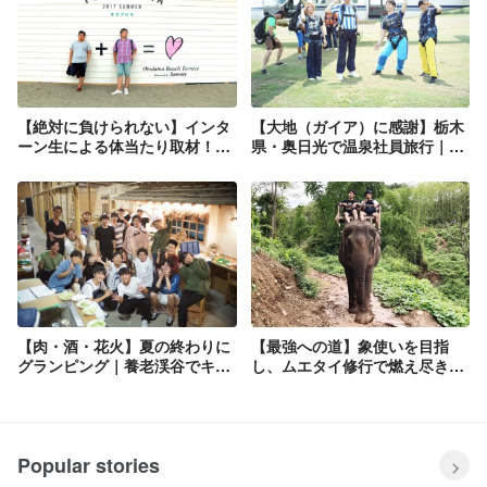
【絶対に負けられない】インタ
【大地（ガイア）に感謝】栃木
ーン生による体当たり取材！こ
県・奥日光で温泉社員旅行｜ス
れぞ青春？涙あり、感動必至の
カイダイビング編
舞台裏
【肉・酒・花火】夏の終わりに
【最強への道】象使いを目指
グランピング｜養老渓谷でキャ
し、ムエタイ修行で燃え尽きた
ンプ＆BBQ
社員旅行
Popular stories