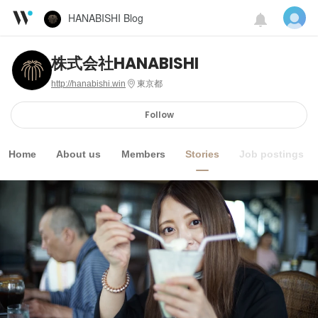
HANABISHI Blog
株式会社HANABISHI
http://hanabishi.win
東京都
Follow
Home
About us
Members
Stories
Job postings