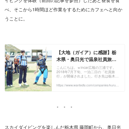
イビングを体験（前回の記事を参照）したあと昼食を食
べ、そこから1時間ほど作業をするためにカフェへと向か
うことに。
【大地（ガイア）に感謝】栃
木県・奥日光で温泉社員旅行
｜スカイダイビング編 |
こんにちは。ｗincar広報の三浦です。
2018年7月下旬、一泊二日の「社員旅
wincar Blog
行」が開催されました。行き先は栃木県
「奥日光」。奥日光は、上質な温泉や美
しい湖・中禅寺湖があるだけじゃなく、
https://www.wantedly.com/companies/kurum
o/post_articles/130596
避暑地と...
スカイダイビングを楽しんだ栃木県 藤岡町から、奥日光