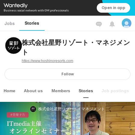
Open in app
Business social network with 0M professionals
Stories
Jobs
株式会社星野リゾート・マネジメン
ト
https://www.hoshinoresorts.com
Follow
Home
About us
Members
Stories
Job postings
株式会社星野リゾート・マネジメント