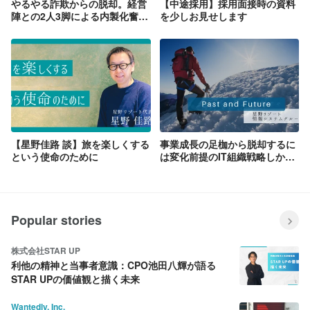
やるやる詐欺からの脱却。経営
【中途採用】採用面接時の資料
陣との2人3脚による内製化奮闘
を少しお見せします
記
【星野佳路 談】旅を楽しくする
事業成長の足枷から脱却するに
という使命のために
は変化前提のIT組織戦略しかな
かった
Popular stories
株式会社STAR UP
利他の精神と当事者意識：CPO池田八輝が語る
STAR UPの価値観と描く未来
Wantedly, Inc.