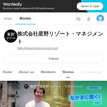
Open in app
Business social network with 0M professionals
Stories
Jobs
株式会社星野リゾート・マネジメン
ト
https://www.hoshinoresorts.com
Follow
Home
About us
Members
Stories
Job postings
株式会社星野リゾート・マネジメント