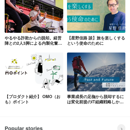
やるやる詐欺からの脱却。経営
【星野佳路 談】旅を楽しくする
陣との2人3脚による内製化奮闘
という使命のために
記
【プロダクト紹介】 OMO（お
事業成長の足枷から脱却するに
も）ポイント
は変化前提のIT組織戦略しかな
かった
Popular stories