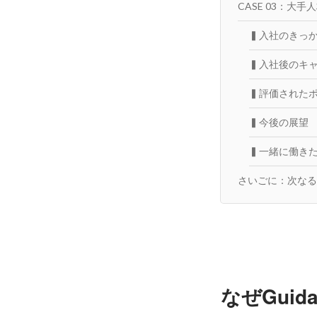
CASE 03：大
▍入社のきっ
▍入社後のキ
▍評価された
▍今後の展望
▍一緒に働き
さいごに：次なる
なぜGui