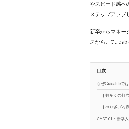
やスピード感へ
ステップアップ
新卒からマネー
スから、Guid
目次
なぜGuidabl
▍数多くの打
▍やり遂げる
CASE 01：新