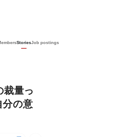
Members
Stories
Job postings
の裁量っ
自分の意