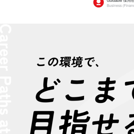
Guidable 採用
Business (Financ
Guidable 採用担当
Guidable株式会社 / Business (Finance, HR etc.)