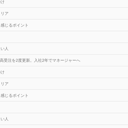
かけ
ャリア
と感じるポイント
たい人
去最高受注を2度更新。入社2年でマネージャーへ
かけ
ャリア
と感じるポイント
たい人