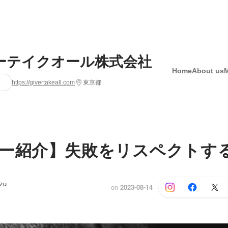
ーテイクオール株式会社
Home
About us
https://givertakeall.com
東京都
ー紹介】失敗をリスペクトす
zu
on
2023-08-14