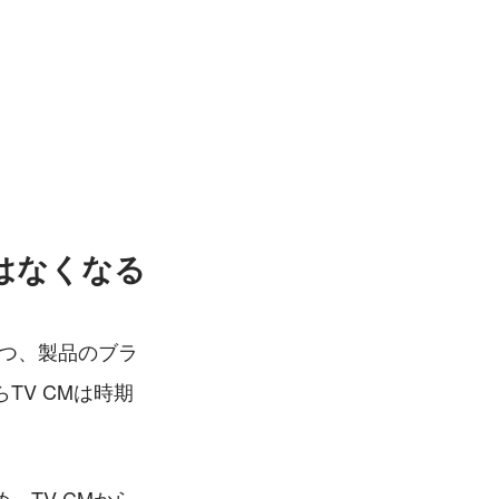
はなくなる
つつ、製品のブラ
V CMは時期
TV CMから