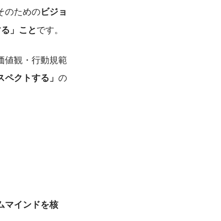
そのための
ビジョ
です。
する」こと
価値観・行動規範
の
スペクトする」
ムマインドを核