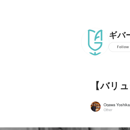
ギバ
Follow
【バリュ
Ogawa Yoshika
Other