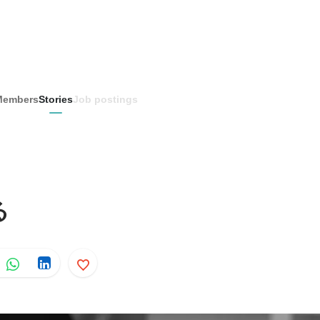
Members
Stories
Job postings
る