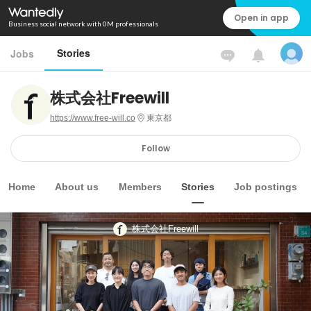
Open in app
Business social network with 0M professionals
Stories
Jobs
株式会社Freewill
https://www.free-will.co
東京都
Follow
Home
About us
Members
Stories
Job postings
株式会社Freewill