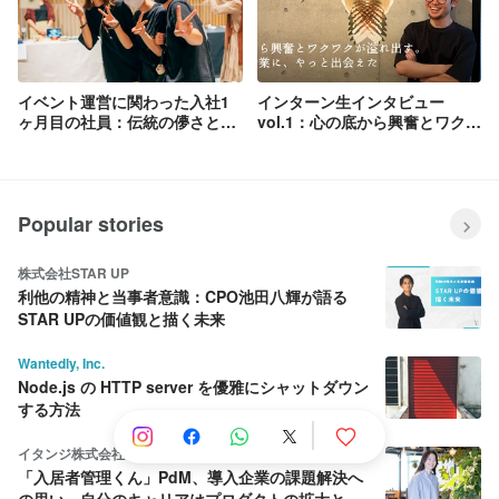
イベント運営に関わった入社1
インターン生インタビュー
ヶ月目の社員：伝統の儚さと繋
vol.1：心の底から興奮とワクワ
がる思い
クが溢れ出す。そんな企業に、
やっと出会えた。
Popular stories
株式会社STAR UP
利他の精神と当事者意識：CPO池田八輝が語る
STAR UPの価値観と描く未来
Wantedly, Inc.
Node.js の HTTP server を優雅にシャットダウン
する方法
イタンジ株式会社
「入居者管理くん」PdM、導入企業の課題解決へ