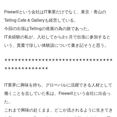
Freewillという会社はIT事業だけでなく、東京・青山の
Telling Cafe & Galleryも経営している。
今回の出張はTellingの発展の為の旅であった。
IT未経験の私が、入社してから2ヶ月で出張に参加すると
いう、貴重で珍しい体験談について書き記そうと思う。
✴︎✴︎✴︎✴︎✴︎✴︎✴︎✴︎✴︎✴︎✴︎✴︎✴︎✴︎✴︎✴︎✴︎✴︎✴︎✴︎✴︎✴︎✴︎✴︎✴︎✴︎✴︎✴︎✴︎✴︎✴︎✴︎
✴︎✴︎✴︎✴︎✴︎✴︎✴︎✴︎✴︎✴︎✴︎✴︎✴︎
IT業界に興味を持ち、グローバルに活躍できる人材として
働くことを志していた私は、Freewillという会社に出会っ
た。
これまで興味の赴くまま、どこか流されるように生きてき