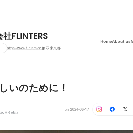
社FLINTERS
Home
About us
https://www.flinters.co.jp
東京都
しいのために！
on
2024-06-17
e, HR etc.)