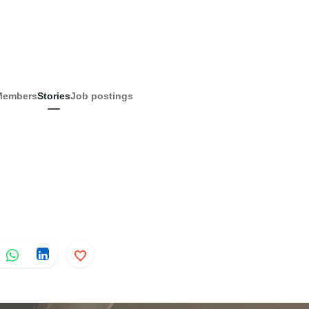
Members
Stories
Job postings