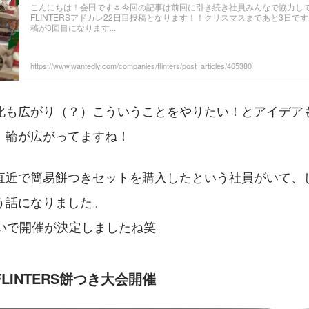
こんにちは！会田です🌷今回の記事は前回に引き続き社員みんなで協力し
FLINTERSアドカレ22日目投稿となります！！クリスマスまであと3日で
稿が3回目になります...
https://www.wantedly.com/companies/flinters/post_articles/465380
化も広がり（？）こういうことをやりたい！とアイデア
、輪が広がってますね！
直近で簡易餅つきセットを購入したという社員がいて、
う話になりました。
らいで開催が決定しましたね笑
FLINTERS餅つき大会開催