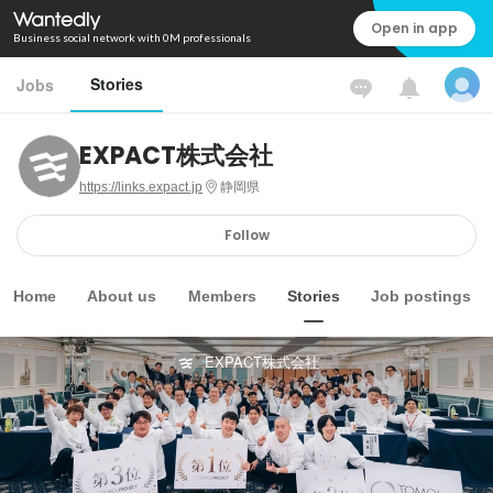
Open in app
Business social network with 0M professionals
Stories
Jobs
EXPACT株式会社
https://links.expact.jp
静岡県
Follow
Home
About us
Members
Stories
Job postings
EXPACT株式会社