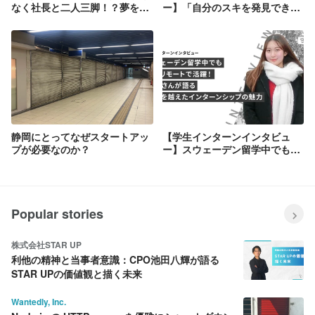
なく社長と二人三脚！？夢を叶
ー】「自分のスキを発見できる
えたい人を支援したい、この思
環境」行動力に溢れる北岡さん
いが私を突き動かす。
が成長環境として選んだ
EXPACTの魅力
静岡にとってなぜスタートアッ
【学生インターンインタビュ
プが必要なのか？
ー】スウェーデン留学中でもフ
ルリモートで活躍！益子さんが
語る国境を越えたインターンシ
ップの魅力
Popular stories
株式会社STAR UP
利他の精神と当事者意識：CPO池田八輝が語る
STAR UPの価値観と描く未来
Wantedly, Inc.