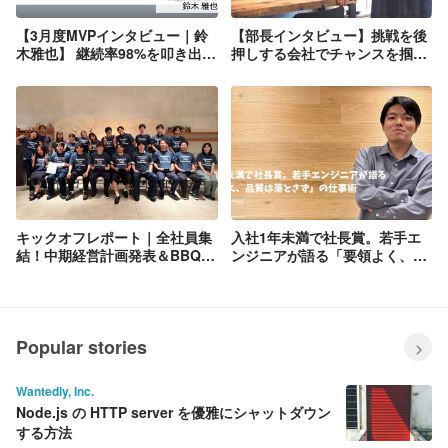
【3月度MVPインタビュー｜鈴
【部長インタビュー】挑戦を後
木雅也】 継続率98%を叩き出し
押しする会社でチャンスを掴み
た敏腕カスタマーサクセスの仕
続けるために
事術
キックオフレポート｜全社員集
入社1年未満で社長賞。若手エ
結！中期経営計画発表＆BBQ懇
ンジニアが語る「要領よく、品
親会
質は落とさず」の仕事術
Popular stories
Wantedly, Inc.
Node.js の HTTP server を優雅にシャットダウン
する方法