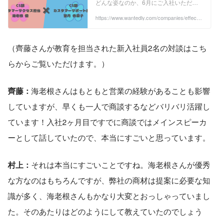
どんな姿なのか、6月にご入社いただい
たCS部の望月さんと7月にご入社いただ
いた海老根さんに、新鮮な気持ちでエフ
https://www.wantedly.com/companies/effectu
al/post_articles/536633
ェクチュアルに...
（齊藤さんが教育を担当された新入社員2名の対談はこち
らからご覧いただけます。）
齊藤：
海老根さんはもともと営業の経験があることも影響
していますが、早くも一人で商談するなどバリバリ活躍し
ています！入社2ヶ月目ですでに商談ではメインスピーカ
ーとして話していたので、本当にすごいと思っています。
村上：
それは本当にすごいことですね。海老根さんが優秀
な方なのはもちろんですが、弊社の商材は提案に必要な知
識が多く、海老根さんもかなり大変とおっしゃっていまし
た。そのあたりはどのようにして教えていたのでしょう