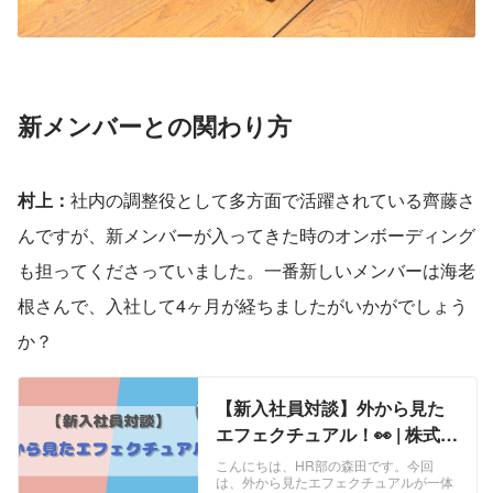
新メンバーとの関わり方
村上：
社内の調整役として多方面で活躍されている齊藤さ
んですが、新メンバーが入ってきた時のオンボーディング
も担ってくださっていました。一番新しいメンバーは海老
根さんで、入社して4ヶ月が経ちましたがいかがでしょう
か？
【新入社員対談】外から見た
エフェクチュアル！👀 | 株式会
社エフェクチュアル
こんにちは、HR部の森田です。今回
は、外から見たエフェクチュアルが一体