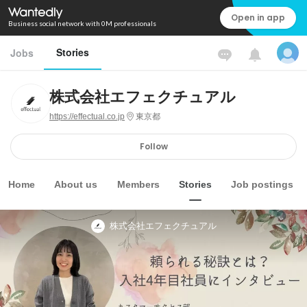
Open in app
Business social network with 0M professionals
Stories
Jobs
株式会社エフェクチュアル
https://effectual.co.jp
東京都
Follow
Home
About us
Members
Stories
Job postings
株式会社エフェクチュアル