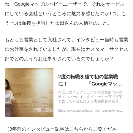
ね。Googleマップのヘビーユーザーで、それをサービス
にしている会社というところに魅力を感じたのが1つ。も
う1つは面接を担当した太田さんの人柄とのこと。
もともと営業として入社されて、インタビュー当時も営業
のお仕事をされていましたが、現在はカスタマーサクセス
部でどのようなお仕事をされているのでしょうか？
2度の転職を経て初の営業職
に！ 「Googleマッ
プ」愛を仕事にした代理店セ
今回はエフェクチュアルの営業部門の女
性メンバーにインタビュー！一言で営業
ールス担当 | 株式会社エフェク
と言っても会社により実務内容や業務範
チュアル
囲が異なる営業。入社1年目の中途社
員、齊藤さんにお話を聞いてみました！
https://www.wantedly.com/companies/effectu
al/post_articles/299309
齊藤理紗 30歳...
（3年前のインタビュー記事はこちらからご覧くださ