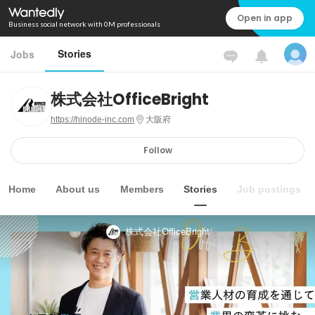
Open in app
Business social network with 0M professionals
Stories
Jobs
株式会社OfficeBright
https://hinode-inc.com
大阪府
Follow
Home
About us
Members
Stories
Job postings
株式会社OfficeBright