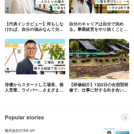
【代表インタビュー】何もしな
自分のキャリアは自分で決め
ければ、自分の強みなんて分か
る。事業経営をやり抜くことを
らない。16歳からビジネスで戦
誓い、未経験入社から3年で事
い続けてきた代表が照らす未来
業部長に抜擢
俳優からスタートし工場長、個
【研修紹介】1泊2日の合宿型研
人営業、ライバー…さまざまな
修で、仕事に対する向き合い方
キャリアを築く過程で知った自
を問い直す
分の短所が「強み」に変わった
Popular stories
株式会社STAR UP