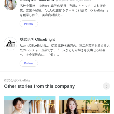
高校中退後、10代から建設作業員、夜職のキャッチ、人材派遣
業、営業を経験。 "凡人の逆襲"をテーマに21歳で「OfficeBright」
を創業し独立。 美容商材販売...
Follow
株式会社OfficeBright
私たちOfficeBrightは、従業員20名未満の、第二創業期を迎える大
阪のベンチャー企業です。「一人ひとりが輝きを見出せる社会
へ」を企業理念に、「個」...
Follow
株式会社OfficeBright
Other stories from this company