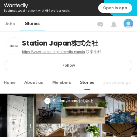
Open in app
Business social network with 0M professionals
Stories
Jobs
Station Japan株式会社
https://www.stationdigitalmedia.com/jp
東京都
Follow
Home
About us
Members
Stories
Job postings
Station Japan株式会社