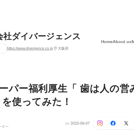
会社ダイバージェンス
Home
About us
https://www.divergence.co.jp
大阪府
ーパー福利厚生「 歯は人の営
」を使ってみた！
on
2025-08-07
ーター