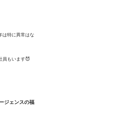
年は特に異常はな
員もいます😈
ージェンスの福