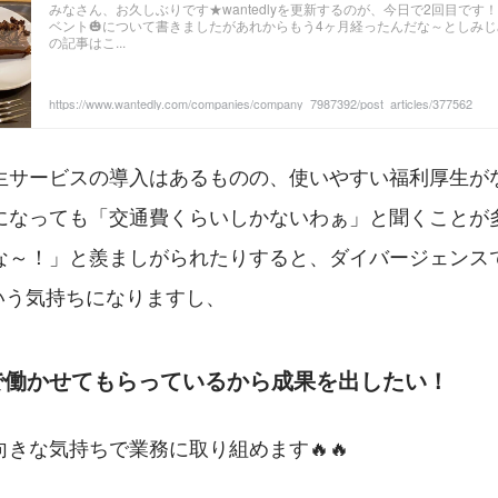
みなさん、お久しぶりです★wantedlyを更新するのが、今日で2回目です
ベント🎃について書きましたがあれからもう4ヶ月経ったんだな～としみ
の記事はこ...
https://www.wantedly.com/companies/company_7987392/post_articles/377562
生サービスの導入はあるものの、使いやすい福利厚生が
になっても「交通費くらいしかないわぁ」と聞くことが
な～！」と羨ましがられたりすると、ダイバージェンス
いう気持ちになりますし、
で働かせてもらっているから成果を出したい！
きな気持ちで業務に取り組めます🔥🔥