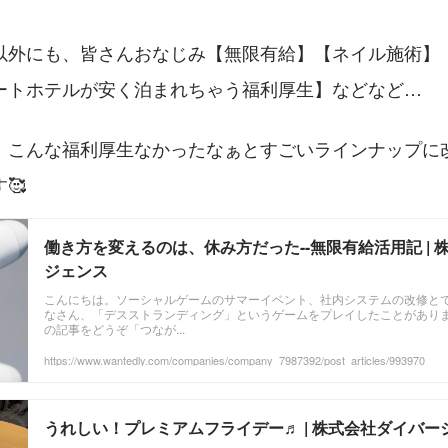
以外にも、皆さんおなじみ【無限有給】【ネイル施術】
ートホテルが安く泊まれちゃう福利厚生】などなど…
、こんな福利厚生なかったなぁとすごいラインナップに
🥰
働き方を変えるのは、休み方だった--無限有給活用記 | 
ジェンス
こんにちは。ソーシャルゲームのサマーイベント、社内システムの改修と
なさん、「デスストランディング」というゲームをプレイしたことがあり
の記事をどうぞ「つなが...
https://www.wantedly.com/companies/company_7987392/post_articles/993970
うれしい！プレミアムフライデー♬ | 株式会社ダイバー