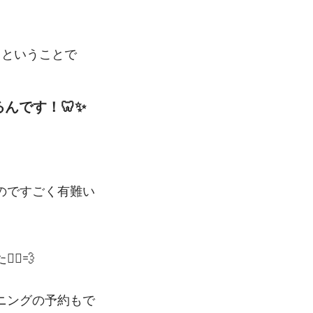
」ということで
んです！🦷✨
のですごく有難い
♀️💨
ニングの予約もで