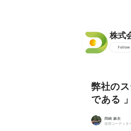
株式
Follow
弊社のス
である 
岡崎 麻衣
採用コーディネ