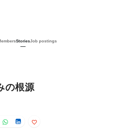
Members
Stories
Job postings
みの根源