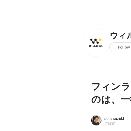
ウィ
Follow
フィンラ
のは、一
sota suzuki
広報室