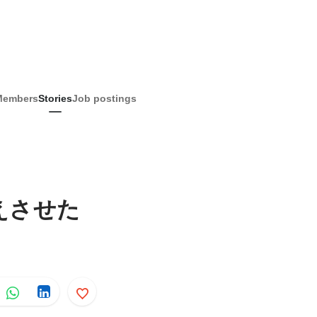
Members
Stories
Job postings
えさせた