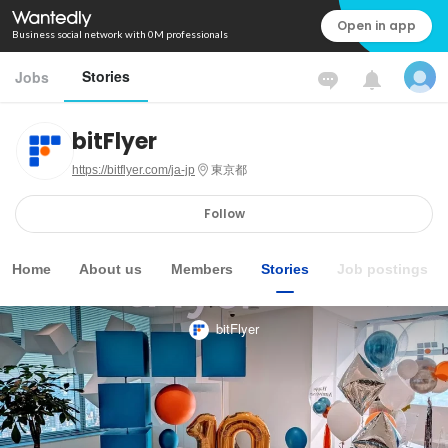
Open in app
Business social network with 0M professionals
Stories
Jobs
bitFlyer
https://bitflyer.com/ja-jp
東京都
Follow
Home
About us
Members
Stories
Job postings
bitFlyer