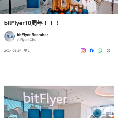
bitFlyer10周年！！！
bitFlyer Recruiter
bitFlyer / Other
2024-01-29
1