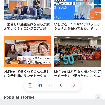
「堅苦しい金融業界を自らが変
いしはる、bitFlyer プロフェッ
えていく！」エンジニアが語る
ショナルを探ってみた。＃
bitFlyerの魅力
4 | AML 統括部マネージャー
bitFlyer で働くってこんな感じ
bitFlyer12周年 & 社長バースデ
♩女子社員のランチトーク !!!
ー🎉〜全力で祝ったら、こうな
りました〜
Popular stories