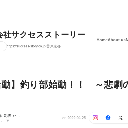
会社サクセスストーリー
Home
About us
https://success-story.co.jp
東京都
活動】釣り部始動！！ ～悲劇
福本 彩稀
and 2 others
on
2022-04-25
ンジニア