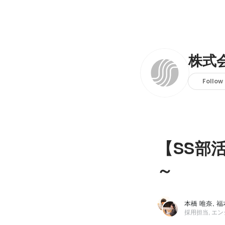
株式
Follow
【SS部
～
本橋 唯奈, 
採用担当, エ