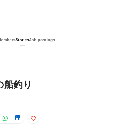
Members
Stories
Job postings
の船釣り