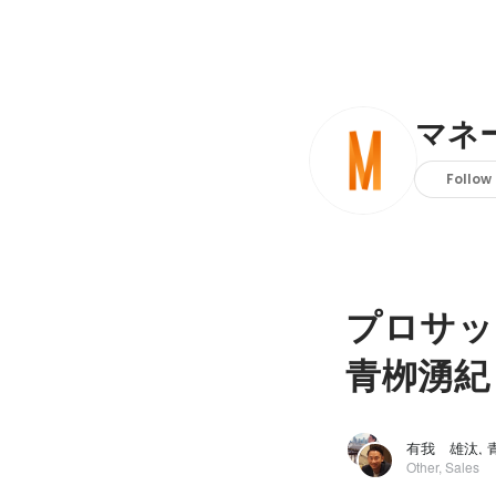
マネ
Follow
プロサッ
青栁湧紀
有我 雄汰, 
Other, Sales