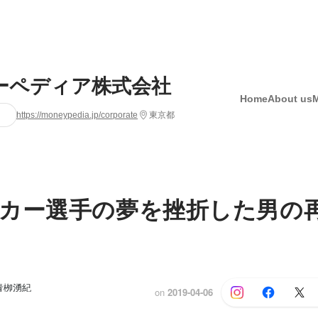
ーペディア株式会社
Home
About us
https://moneypedia.jp/corporate
東京都
カー選手の夢を挫折した男の
青栁湧紀
on
2019-04-06