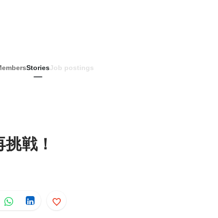
Members
Stories
Job postings
再挑戦！