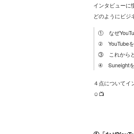
インタビューに慣
どのようにビジ
①　なぜYouT
②　YouTub
③　これから
④　Suneig
４点についてイ
☺️📺