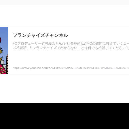
フランチャイズチャンネル
FCプロデューサー竹村義宏とA.ver社長林尚弘がFCの質問に答えていく
ズ相談所」‼︎ フランチャイズでわからないことは何でも相談してください＼(^
https://www.youtube.com/c/%E3%83%95%E3%83%A9%E3%83%B3%E3%83%
2%A4%E3%82%BA%E3%83%81%E3%83%A3%E3%83%B3%E3%83%8D%E3%83%