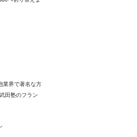
他業界で著名な方
て武田塾のフラン
し