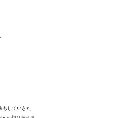
。
決もしていきた
beへ切り替えま