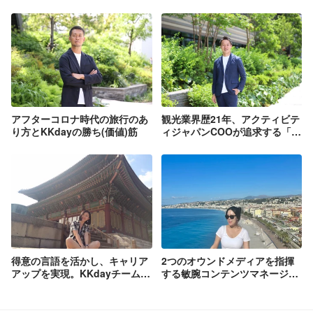
アフターコロナ時代の旅行のあ
観光業界歴21年、アクティビテ
り方とKKdayの勝ち(価値)筋
ィジャパンCOOが追求する「幸
福感」
得意の言語を活かし、キャリア
2つのオウンドメディアを指揮
アップを実現。KKdayチームリ
する敏腕コンテンツマネージャ
ーダーへの道のり。
ーが語るKKdayの魅力