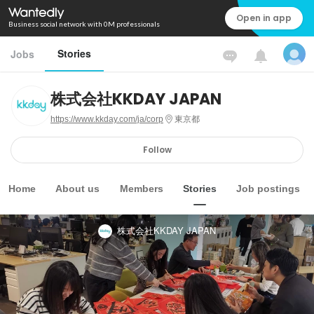
Open in app
Business social network with 0M professionals
Stories
Jobs
株式会社KKDAY JAPAN
https://www.kkday.com/ja/corp
東京都
Follow
Home
About us
Members
Stories
Job postings
株式会社KKDAY JAPAN