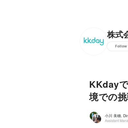
株式会
Follow
KKda
境での挑
小川 美穗, Din