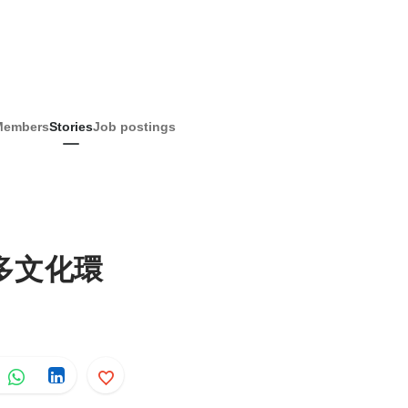
Members
Stories
Job postings
多文化環