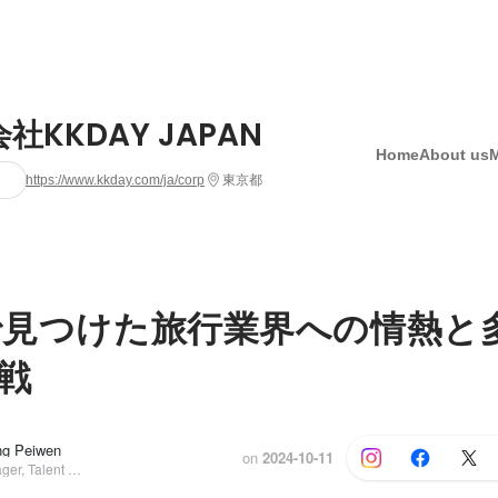
社KKDAY JAPAN
Home
About us
https://www.kkday.com/ja/corp
東京都
yで見つけた旅行業界への情熱と
戦
g Peiwen
on
2024-10-11
Assistant Manager, Talent Acquisition, Organizational Culture&Development, Office Management