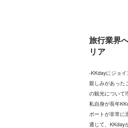
旅行業界へ
リア
-KKdayにジ
親しみがあった
の観光について
私自身が長年K
ポートが非常に
通じて、KKd