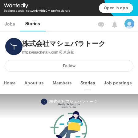
Open in app
Business social network with 0M professionals
Stories
Jobs
株式会社マシェバラトーク
https://machetalk.com
東京都
Follow
Home
About us
Members
Stories
Job postings
株式会社マシェバラトーク