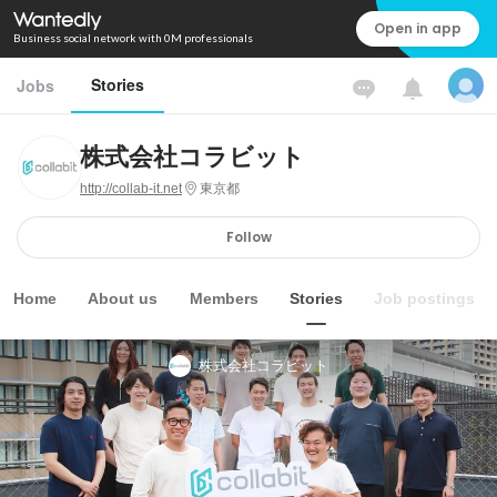
Open in app
Business social network with 0M professionals
Stories
Jobs
株式会社コラビット
http://collab-it.net
東京都
Follow
Home
About us
Members
Stories
Job postings
株式会社コラビット