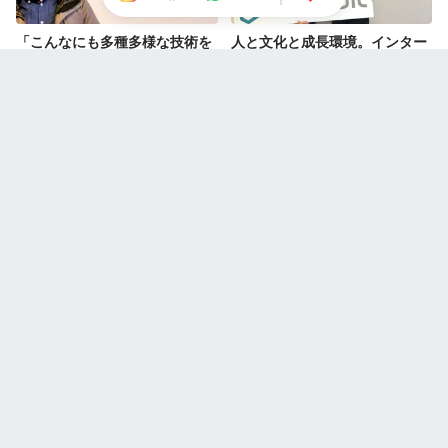
「こんなにも多種多様な技術を
人と文化と成長環境。インター
使っているんだ！」エンジニア
ンから入社したエンジニアが感
経験者が驚くほどの技術力で社
じたコラビットの魅力
会問題を解決する。
社内唯一のUI/UXエンジニアと
【”イノベーションで社会問題
して、ユーザーに価値を届ける
を解決し続ける”をミッション
橋渡しを
に掲げるAIを活用した不動産テ
ックカンパニー】コラビットの
2022年を振り返って
Popular stories
Wakgoy Rian
Situs slot tergacor 2022