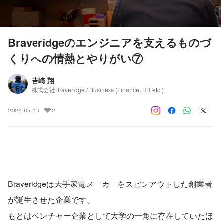
Braveridgeのエンジニアを支えるものづ
くりへの情熱とやりがい⑦
吉崎 翔
株式会社Braveridge / Business (Finance, HR etc.)
2024-05-10
2
Braveridgeは大手家電メーカーをスピンアウトした創業者
が誕生させた企業です。
もとはベンチャー企業として大学の一角に存在していたほ