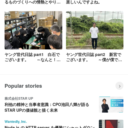
るものづくりへの情熱とやりが
楽しいんですよね。
い④
ヤング世代日誌 part1 白石で
ヤング世代日誌 part2 新宮で
ございます。 ～なんと！入
ございます。 ～僕が僕であ
社後のギャップがなかった
るためにBraveridgeを選んだ編
～ (解決編🚪)
～
Popular stories
株式会社STAR UP
利他の精神と当事者意識：CPO池田八輝が語る
STAR UPの価値観と描く未来
Wantedly, Inc.
Node.js の HTTP server を優雅にシャットダウン