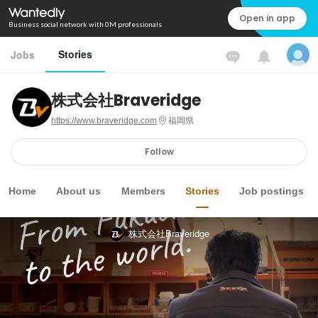
Open in app
Business social network with 0M professionals
Stories
Jobs
株式会社Braveridge
https://www.braveridge.com
福岡県
Follow
Home
About us
Members
Stories
Job postings
株式会社Braveridge