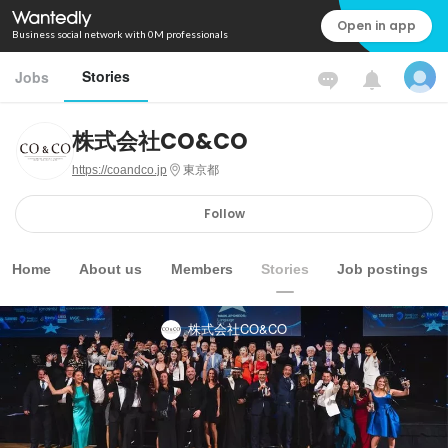
Open in app
Business social network with 0M professionals
Stories
Jobs
株式会社CO&CO
https://coandco.jp
東京都
Follow
Home
About us
Members
Stories
Job postings
株式会社CO&CO