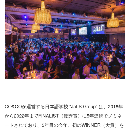
CO&COが運営する日本語学校 "JaLS Group" は、2018年
から2022年までFINALIST（優秀賞）に5年連続でノミネ
ートされており、5年目の今年、初のWINNER（大賞）を