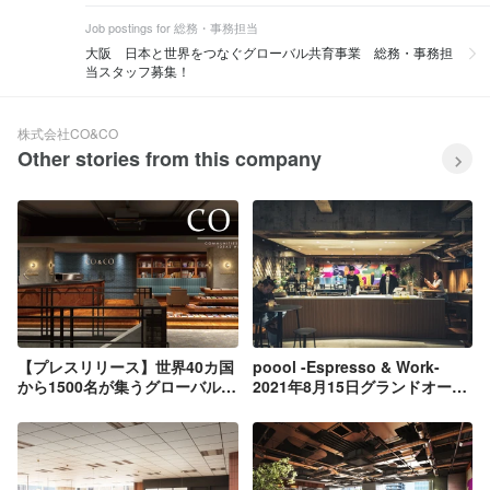
Job postings for 総務・事務担当
大阪 日本と世界をつなぐグローバル共育事業 総務・事務担
当スタッフ募集！
株式会社CO&CO
Other stories from this company
【プレスリリース】世界40カ国
poool -Espresso & Work-
から1500名が集うグローバルラ
2021年8月15日グランドオープ
ウンジ “The World Lounge
ン！
Co&Co” が、国際都市・京都に
進出！