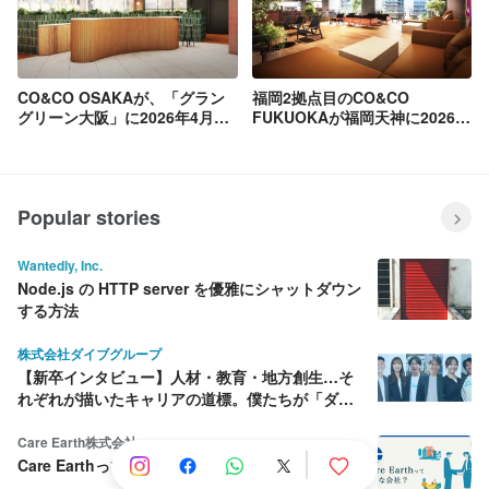
CO&CO OSAKAが、「グラン
福岡2拠点目のCO&CO
グリーン大阪」に2026年4月オ
FUKUOKAが福岡天神に2026年
ープン！
6月オープン！
Popular stories
Wantedly, Inc.
Node.js の HTTP server を優雅にシャットダウン
する方法
株式会社ダイブグループ
【新卒インタビュー】人材・教育・地方創生…そ
れぞれが描いたキャリアの道標。僕たちが「ダイ
ブ」を選んだ理由
Care Earth株式会社
Care Earthって何をしている会社？