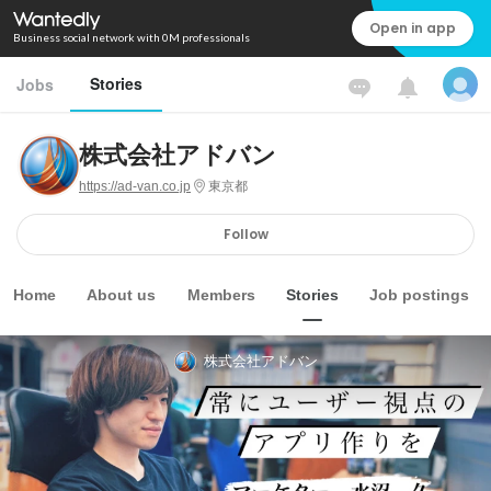
Open in app
Business social network with 0M professionals
Stories
Jobs
株式会社アドバン
https://ad-van.co.jp
東京都
Follow
Home
About us
Members
Stories
Job postings
株式会社アドバン