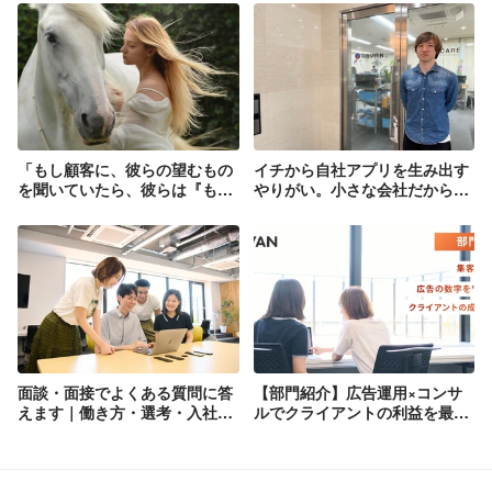
「もし顧客に、彼らの望むもの
イチから自社アプリを生み出す
を聞いていたら、彼らは『もっ
やりがい。小さな会社だからこ
と速い馬が欲しい』と答えてい
そ「便利だけどニッチなもの」
ただろう。」 → 早い馬とか
が作れる
ちょーわくわくしない？
面談・面接でよくある質問に答
【部門紹介】広告運用×コンサ
えます｜働き方・選考・入社後
ルでクライアントの利益を最大
のリアル
化するマーケター｜広告の数字
を"読む力"が、クライアントの
成長をつくる。