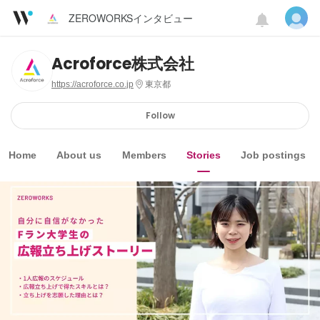
ZEROWORKSインタビュー
Acroforce株式会社
https://acroforce.co.jp
東京都
Follow
Home
About us
Members
Stories
Job postings