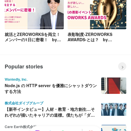
就活とZEROWORKSを両立！
表彰制度‹ZEROWORKS
メンバーの1日に密着！ by
AWARDS›とは？ by
ZEROWORKS
ZEROWORKS
Popular stories
Wantedly, Inc.
Node.js の HTTP server を優雅にシャットダウン
する方法
株式会社ダイブグループ
【新卒インタビュー】人材・教育・地方創生…そ
れぞれが描いたキャリアの道標。僕たちが「ダイ
ブ」を選んだ理由
Care Earth株式会社