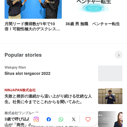
月間リード獲得数が1年で10
36歳 男 無職 ベンチャー転生
倍！可能性極大のデスクレス
SaaSにマーケターが転職した
話
Popular stories
Wakgoy Rian
Situs slot tergacor 2022
NINJAPAN株式会社
失敗と挫折の連続から這い上がり続ける壮絶な人
生。社長に今までとこれからを聞いてみた。
株式会社ワンプルーフ
3歳で呼び込み、18歳でEC開設。女性経営者・平
山が「商売」の最前線で戦い続ける理由。