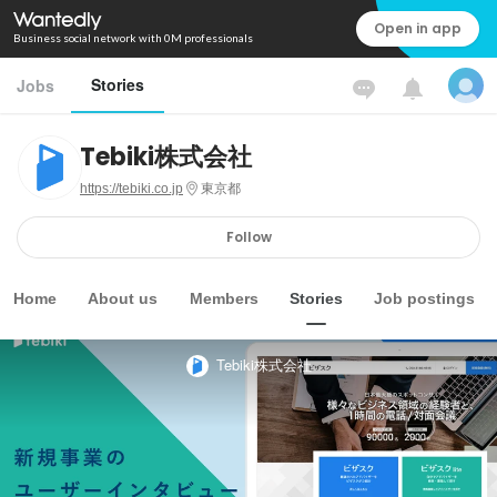
Open in app
Business social network with 0M professionals
Stories
Jobs
Tebiki株式会社
https://tebiki.co.jp
東京都
Follow
Home
About us
Members
Stories
Job postings
Tebiki株式会社